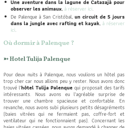
Une aventure dans la lagune de Catazajà pour
observer les animaux
,
à réserver ici
.
De Palenque à San Cristóbal,
un circuit de 5 jours
dans la jungle avec rafting et kayak
,
à réserver
ici
.
Où dormir à Palenque ?
➳ Hotel Tulija Palenque
Pour deux nuits à Palenque, nous voulions un hôtel pas
trop cher car nous allions peu y rester. Nous avons donc
trouvé l’
hôtel Tulija Palenque
qui proposait des tarifs
intéressants. Nous avons eu l’agréable surprise de
trouver une chambre spacieuse et confortable. En
revanche, nous avons subi plusieurs petits désagréments
(baies vitrées qui ne fermaient pas, coffre-fort et
ventilateur qui ne fonctionnaient pas). Concernant les
baies vitrées cassées, nous avons demandé à changer de