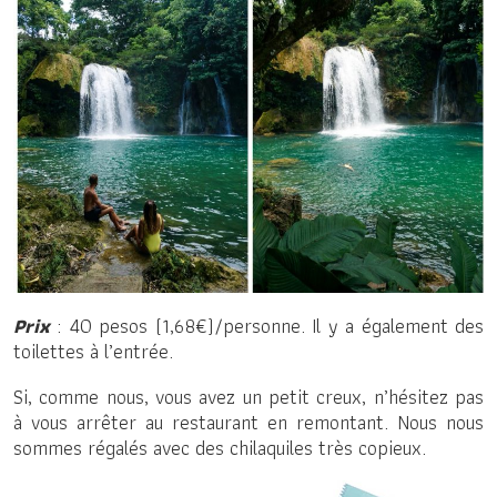
Prix
: 40 pesos (1,68€)/personne. Il y a également des
toilettes à l’entrée.
Si, comme nous, vous avez un petit creux, n’hésitez pas
à vous arrêter au restaurant en remontant. Nous nous
sommes régalés avec des chilaquiles très copieux.